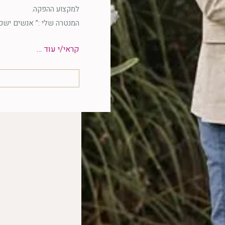
למקצוע ההפקה.
המנטרה שלי :” אנשים ישכ
קראי/י עוד …